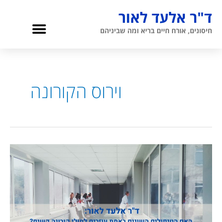
ילוג
ד"ר אלעד לאור
תוכן
תפריט
חיסונים, אורח חיים בריא ומה שביניהם
גריאטריה והגיל השלישי
אודות ד”ר לאור
וירוס הקורונה
אלעד
לאור:
האם
הטיפולים
השונים
באמת