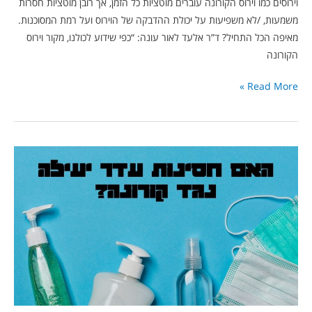
וירוסים כמו וירוס הקורונה עוברים מוטציות כל הזמן, אך רובן מוטציות חסרות
משמעות, /לא משפיעות על יכולת ההדבקה של הוירוס ועל רמת המסוכנות.
מאיפה הכל התחיל? ד”ר אלעד לאור עונה: “כפי שידוע לכולנו, מקור וירוס
הקורונה
Read More »
ד”ר
אלעד
לאור
עונה
–
האם
חסינות
עדר
יעילה
נגד