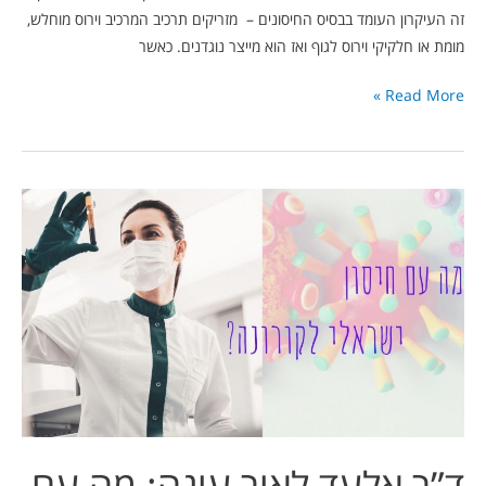
זה העיקרון העומד בבסיס החיסונים – מזריקים תרכיב המרכיב וירוס מוחלש,
מומת או חלקיקי וירוס לגוף ואז הוא מייצר נוגדנים. כאשר
Read More »
ד”ר
אלעד
לאור
עונה:
מה
עם
חיסון
ישראלי
לקורונה?
ד”ר אלעד לאור עונה: מה עם