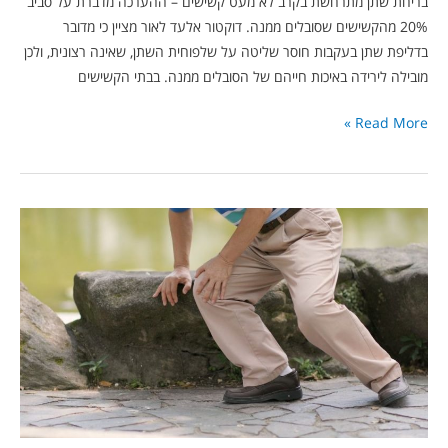
בריחת שתן מתרחשת בקרב לא מעט קשישים – ההערכה מדברת על סביב
20% מהקשישים שסובלים ממנה. דוקטור אלעד לאור מציין כי מדובר
בדליפת שתן בעקבות חוסר שליטה על שלפוחית השתן, שאינה רצונית, ולכן
מובילה לירידה באיכות חייהם של הסובלים ממנה. בבתי הקשישים
Read More »
הקשר
שבין
אוסטאופורוזיס
לשבר
בצוואר
הירך