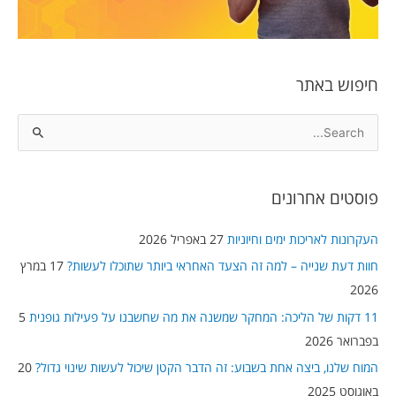
חיפוש באתר
S
e
a
פוסטים אחרונים
r
c
העקרונות לאריכות ימים וחיוניות
27 באפריל 2026
h
חוות דעת שנייה – למה זה הצעד האחראי ביותר שתוכלו לעשות?
17 במרץ
f
2026
o
11 דקות של הליכה: המחקר שמשנה את מה שחשבנו על פעילות גופנית
5
r
בפברואר 2026
:
המוח שלנו, ביצה אחת בשבוע: זה הדבר הקטן שיכול לעשות שינוי גדול?
20
באוגוסט 2025