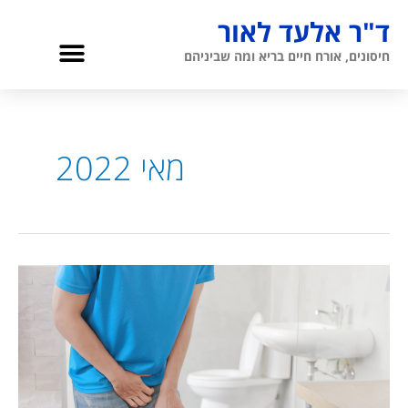
ילוג
ד"ר אלעד לאור
תוכן
תפריט
חיסונים, אורח חיים בריא ומה שביניהם
גריאטריה והגיל השלישי
אודות ד”ר לאור
מאי 2022
פעילות
יתר
בשלפוחית
השתן
–
גורם