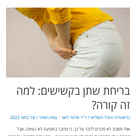
בריחת
שתן
בקשישים:
למה
זה
קורה?
בריחת שתן בקשישים: למה
זה קורה?
גריאטריה והגיל השלישי
/
ד"ר אלעד לאור - צוות האתר
/
18 במאי 2022
אולי מסביב לא מרבים לדבר על כך, כי מדובר בתופעה לא נעימה, אבל