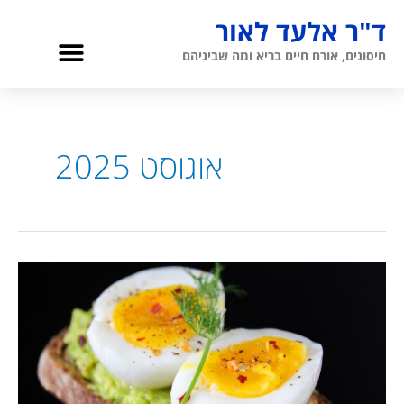
ילוג
ד"ר אלעד לאור
תוכן
תפריט
חיסונים, אורח חיים בריא ומה שביניהם
גריאטריה והגיל השלישי
אודות ד”ר לאור
אוגוסט 2025
המוח
שלנו,
ביצה
אחת
בשבוע:
זה