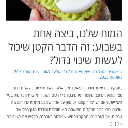
הדבר
הקטן
שיכול
לעשות
המוח שלנו, ביצה אחת
שינוי
גדול?
בשבוע: זה הדבר הקטן שיכול
לעשות שינוי גדול?
גריאטריה והגיל השלישי
,
מאמרים
/
ד"ר אלעד לאור - צוות האתר
/
20
באוגוסט 2025
בתפקידו כגריאטר ומנהל רפואי, נתקל אלעד לאור מדי יום בשאלות רבות
מצד מטופלים ובני משפחותיהם בנוגע לדרכים לשמור על בריאות המוח בגיל
השלישי. האם יש “כדור קסם” או מזון על אחד שימנע מחלות כמו דמנציה
ואלצהיימר? ברוב המקרים התשובה היא מורכבת וכוללת מגוון רחב של
גורמים. אך לאחרונה, מחקר מפתיע שפורסם בארה”ב, הדגיש את חשיבותם
של […]