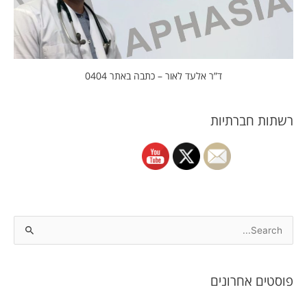
ד”ר אלעד לאור – כתבה באתר 0404
רשתות חברתיות
S
e
a
פוסטים אחרונים
r
c