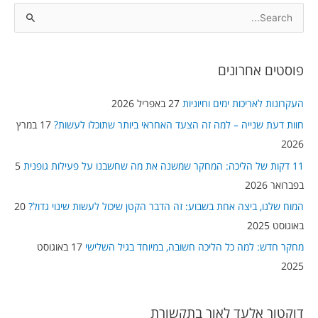
S
e
a
פוסטים אחרונים
r
c
העקרונות לאריכות ימים וחיוניות
27 באפריל 2026
h
חוות דעת שנייה – למה זה הצעד האחראי ביותר שתוכלו לעשות?
17 במרץ
f
2026
o
11 דקות של הליכה: המחקר שמשנה את מה שחשבנו על פעילות גופנית
5
r
בפברואר 2026
:
המוח שלנו, ביצה אחת בשבוע: זה הדבר הקטן שיכול לעשות שינוי גדול?
20
באוגוסט 2025
מחקר חדש: למה כל הליכה חשובה, במיוחד בגיל השלישי
17 באוגוסט
2025
דוקטור אלעד לאור בתקשורת