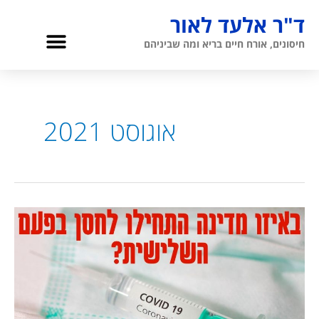
ילוג
ד"ר אלעד לאור
תוכן
תפריט
חיסונים, אורח חיים בריא ומה שביניהם
גריאטריה והגיל השלישי
אודות ד”ר לאור
אוגוסט 2021
איזו
מדינה
מחסנת
בחיסון
השלישי?
אלעד