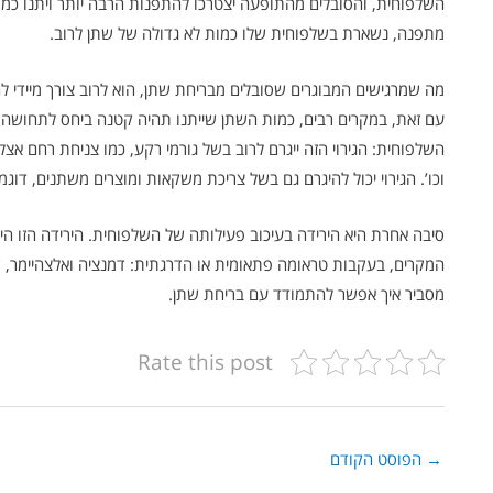
השלפוחית, והסובלים מהתופעה יצטרכו להתפנות הרבה יותר ויתנו כמ
מתפנה, נשארת בשלפוחית שלו כמות לא גדולה של שתן לרוב.
מה שמרגישים המבוגרים שסובלים מבריחת שתן, הוא לרוב צורך מיידי לה
עם זאת, במקרים רבים, כמות השתן שייתנו תהיה קטנה ביחס לתחושה ש
השלפוחית: הגירוי הזה ייגרם לרוב בשל גורמי רקע, כמו צניחת רחם א
וכו’. הגירוי יכול להיגרם גם בשל צריכת משקאות ומוצרים משתנים, דוג
סיבה אחרת היא הירידה בעיכוב פעילותה של השלפוחית. הירידה הזו ה
המקרים, בעקבות טראומה פתאומית או הדרגתית: דמנציה ואלצהיימר, ש
מסביר איך אפשר להתמודד עם בריחת שתן.
Rate this post
→
הפוסט הקודם