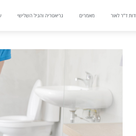
דות ד”ר לאור
מאמרים
גריאטריה והגיל השלישי
ע