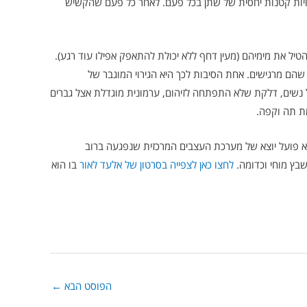
ויות קטנות יחסית של שתן בכל פעם. לאחר כל פעם שהקשיש
טיל את מימיהם (מעין דחף ללא יכולת להתאפק אפילו עוד רגע).
הם מרגישים. אחת הסיבות לכך היא הגירוי המוגבר של
צל נשים, דלקת שלא התפתחה לזיהום, ערמונית מוגדלת אצל גברים
מת תה וקפה.
יא פועל יוצא של מערכת העצבים המרכזית שנפגעה ברוב
בץ מוחי וכדומה.
לחצו כאן לצפייה בסרטון של אלעד לאור
בו הוא
הפוסט הבא
←