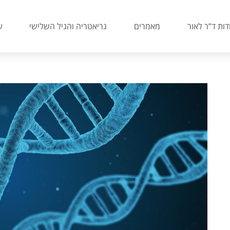
דות ד”ר לאור
מאמרים
גריאטריה והגיל השלישי
ע