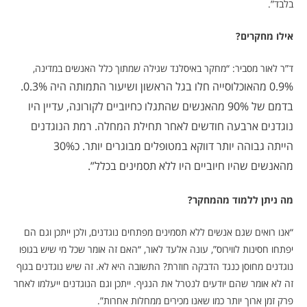
בלבד”.
אילו מחקרים?
ד”ר לאור מסביר: “מחקר באיסלנד שגילה שמתוך כלל האנשים במדינה,
0.9% מהאוכלוסייה חלו בגל הראשון ושיעור התמותה היה 0.3%.
בדמם של 90% מהאנשים שהתגלו כחיוביים לקורונה, עדיין היו
נוגדנים ארבעה חודשים לאחר תחילת המחלה. רמת הנוגדנים
הייתה גבוהה יותר דווקא במטופלים מבוגרים יותר. כ30%
מהאנשים שהיו חיוביים היו ללא תסמינים בכלל”.
מה ניתן ללמוד מהמחקר?
“אנו רואים שג
ם אנשים ללא תסמינים מפתחים נוגדנים, ולכן ייתכן וגם הם
יפתחו חסינות לווירוס”, עונה אלעד לאור, “
האם זה אומר שכל מי שיש בגופו
נוגדנים מחוסן כנגד הדבקה חוזרת? התשובה היא לא. זה שיש נוגדנים בגוף
זה לא אומר שהם יודעים לנטרל את הנגיף. ייתכן וגם הנוגדנים ייעלמו לאחר
פרק זמן ארוך יותר כמו שאנו מכירים ממחלות אחרות”.