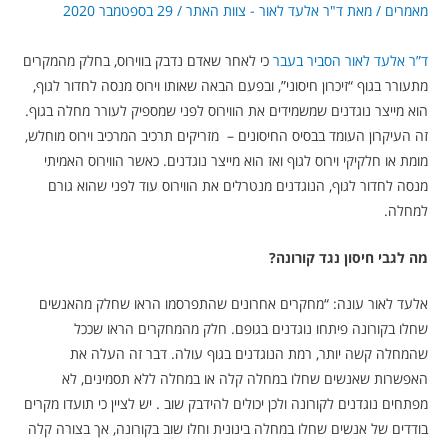
מאמרים
/ מאת
ד"ר אלעד לאור - צוות האתר
/
29 בספטמבר 2020
ד”ר אלעד לאור הסביר בעבר
כי לאחר שאדם נדבק בווירוס, בחלק מהמקרים
מתעורר בגוף “זיכרון חיסוני”, ובפעם הבאה שאותו וירוס מנסה לחדור לגוף,
הוא מייצר נוגדנים שמשמידים את הווירוס לפני שמספיק לעורר מחלה בגוף.
זה העיקרון העומד בבסיס החיסונים – מזריקים
תרכיב המרכיב וירוס מוחלש,
מומת או חלקיקי וירוס לגוף ואז הוא מייצר נוגדנים. כאשר הווירוס האמיתי
מנסה לחדור לגוף, הנוגדנים מנטרלים את הווירוס עוד לפני שהוא גורם
למחלה.
מה לגבי חיסון נגד קורונה?
אלעד לאור עונה: “מחקרים אחרונים שהתפרסמו הראו שחלק מהאנשים
שחלו בקורונה פיתחו נוגדנים בגופם. חלק מהמחקרים הראו שככל
שהמחלה קשה יותר, רמת הנוגדנים בגוף עולה. דבר זה העלה את
האפשרות שאנשים שחלו במחלה קלה או במחלה ללא תסמינים, לא
מפתחים נוגדנים לקורונה ולכן יכולים להידבק שוב . יש לציין כי תועדו מקרים
בודדים של אנשים שחלו במחלה בינונית וחלו שוב בקורונה, אך בצורה קלה