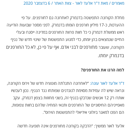
מאמרים
/ מאת
ד"ר אלעד לאור - צוות האתר
/
6 בדצמבר 2020
מחלת הקורונה התפשטה בדנמרק לאחרונה גם לחורפנים. על פי
ההערכות, כ-17 מיליון חורפנים הומתו בדנמרק. לפני מספר שבועות הודיעה
ראש ממשלת דנמרק כי כל חוות פרוות החורפנים במדינה ייסגרו ובעלי
החיים שנמצאים בהן יומתו, כדי למנוע התפשטות של שינוי חדש של נגיף
מחורפנים
לבני אדם. אף על פי כן, לא כל החורפנים
הקורונה, שעובר
בדנמרק יומתו.
למה הרגו את החורפנים?
ד”ר אלעד לאור עונה:
“לאחרונה התגלתה מוטציה חדש של וירוס הקורונה,
ונראה שיש לה עמידות מסוימת לנוגדנים שפותחו נגד הנגיף. נכון לעכשיו
אותרו רק 12 אנשים שנדבקו בנגיף זה, בשני מחוזות בצפון דנמרק. עקב
מאפייניהם החיסוניים של החורפנים ותנאי המחיה שלהם בחוות צפופות,
הם הפכו ל
מאגר ביולוגי
אידיאלי להתפשטות הוירוס”.
אלעד לאור ממשיך: “הדבקה בקורונה מחורפנים
אינה תופעה חדשה