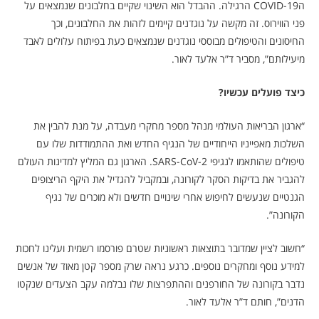
הCOVID-19 הרגילה. ההבדל הוא השינוי שקיים בחלבונים שנמצאים על
פני הווירוס. זה מקשה על נוגדנים קיימים לזהות את החלבונים, וכך
החיסונים והטיפולים מבוססי נוגדנים שנמצאים כעת בפיתוח עלולים לאבד
מיעילותם”, מסביר ד”ר אלעד לאור.
כיצד פועלים עכשיו?
“
ארגון הבריאות העולמי מנהל מספר מחקרי מעבדה, על מנת להבין את
השלכות מאפייניו הייחודיים של הנגיף החדש ואת ההתמודדות שלו עם
טיפולים שהותאמו לנגיפי SARS-CoV-2. הארגון גם המליץ למדינות העולם
להגביר את בדיקות הסקר לקורונה, ובמקביל להגדיל את היקף הריצופים
הגנטיים שנעשים לחיפוש אחרי שינויים חדשים ולא מוכרים של נגיף
הקורונה”.
“חשוב לציין שמדובר בתוצאות ראשוניות שטרם פורסמו רשמית ועלינו לחכות
למידע נוסף ומחקרים נוספים. כרגע נראה שרק מספר קטן מאוד של אנשים
נדבר בקורונה של החורפנים וההתפרצות שלו נבלמה עקב הצעדים שנקטו
הדנים”, חותם ד”ר אלעד לאור.