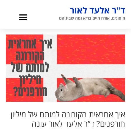
ילוג
ד"ר אלעד לאור
תוכן
תפריט
חיסונים, אורח חיים בריא ומה שביניהם
גריאטריה והגיל השלישי
אודות ד”ר לאור
איך אחראית הקורונה למותם של מיליון
חורפנים? ד”ר אלעד לאור עונה