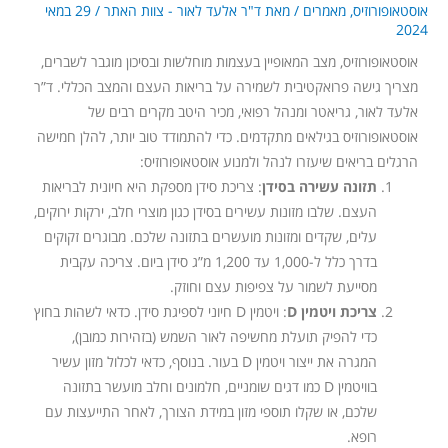
אוסטאופורוזיס
,
מאמרים
/ מאת
ד"ר אלעד לאור - צוות האתר
/
29 במאי
2024
אוסטאופורוזיס, מצב המאופיין בעצמות מוחלשות ובסיכון מוגבר לשברים,
מצריך גישה פרואקטיבית לשמירה על בריאות העצם והמצב הכללי. ד”ר
אלעד לאור, גריאטר ומנהל רפואי, מכיר היטב מקרים רבים של
אוסטאופורוזיס בגילאים מתקדמים. כדי להתמודד טוב יותר, להלן חמישה
הרגלים בריאים שיעזרו לנהל ולמנוע אוסטאופורוזיס:
תזונה עשירה בסידן
: צריכת סידן מספקת היא חיונית לבריאות
העצם. שלבו מזונות עשירים בסידן כגון מוצרי חלב, ירקות ירוקים,
עלים, שקדים ומזונות מועשרים בתזונה שלכם. מבוגרים זקוקים
בדרך כלל ל-1,000 עד 1,200 מ”ג סידן ביום. צריכה עקבית
מסייעת לשמור על צפיפות עצם וחוזק.
צריכת ויטמין D
: ויטמין D חיוני לספיגת סידן. כדאי לשהות בחוץ
כדי להפיק תועלת מחשיפה לאור השמש (בזהירות כמובן),
המגרה את ייצור ויטמין D בעור. בנוסף, כדאי לכלול מזון עשיר
בוויטמין D כמו דגים שומניים, חלמונים וחלב מועשר בתזונה
שלכם, או שקלו תוספי מזון במידת הצורך, לאחר התייעצות עם
רופא.