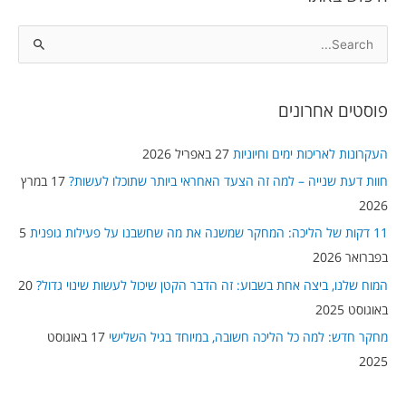
S
e
a
פוסטים אחרונים
r
c
העקרונות לאריכות ימים וחיוניות
27 באפריל 2026
h
חוות דעת שנייה – למה זה הצעד האחראי ביותר שתוכלו לעשות?
17 במרץ
f
2026
o
11 דקות של הליכה: המחקר שמשנה את מה שחשבנו על פעילות גופנית
5
r
בפברואר 2026
:
המוח שלנו, ביצה אחת בשבוע: זה הדבר הקטן שיכול לעשות שינוי גדול?
20
באוגוסט 2025
מחקר חדש: למה כל הליכה חשובה, במיוחד בגיל השלישי
17 באוגוסט
2025