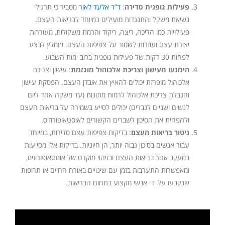
פעילות גופנית סדירה
:
ד”ר אלעד לאור
מסביר כי תרגילי
נשיאת משקל והתנגדות מועילים במיוחד לבריאות העצם.
פעילויות כמו הליכה, ריצה, ריקוד והרמת משקולות, מעוררות
יצירת עצם ועוזרות לשמור על צפיפות העצם. מומלץ לבצע
לפחות 30 דקות של פעילות גופנית ברוב ימות השבוע.
הימנעו מעישון וצריכת אלכוהול מוגזמת
: עישון וצריכת
אלכוהול מופרזת יכולים להאיץ את אובדן העצם. הפסקת עישון
והגבלת צריכת אלכוהול לרמות מתונות (עד משקה אחד ליום
לנשים ושניים לגברים) יכולים לסייע בשמירה על בריאות העצם
ולהפחית את הסיכון לשברים הקשורים לאוסטאופורוזיס.
ניטור בריאות העצם
: בדיקות צפיפות עצם סדירות, במיוחד
עבור אנשים בסיכון גבוה יותר, הן חיוניות. בדיקות אלו מסייעות
במעקב אחר בריאות העצם ובזיהוי מוקדם של אוסטאופורוזיס,
ומאפשרות התערבות בזמן עם שינויים באורח החיים או תרופות
שנקבעו על ידי אנשי מקצוע בתחום הבריאות.