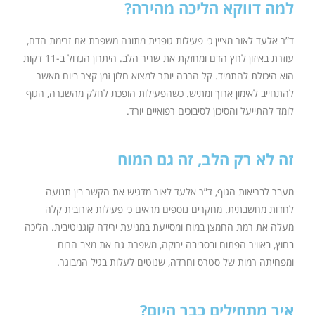
למה דווקא הליכה מהירה?
ד”ר אלעד לאור מציין כי פעילות גופנית מתונה משפרת את זרימת הדם,
עוזרת באיזון לחץ הדם ומחזקת את שריר הלב. היתרון הגדול ב-11 דקות
הוא היכולת להתמיד. קל הרבה יותר למצוא חלון זמן קצר ביום מאשר
להתחייב לאימון ארוך ומתיש. כשהפעילות הופכת לחלק מהשגרה, הגוף
לומד להתייעל והסיכון לסיבוכים רפואיים יורד.
זה לא רק הלב, זה גם המוח
מעבר לבריאות הגוף, ד”ר אלעד לאור מדגיש את הקשר בין תנועה
לחדות מחשבתית. מחקרים נוספים מראים כי פעילות אירובית קלה
מעלה את רמת החמצן במוח ומסייעת במניעת ירידה קוגניטיבית. הליכה
בחוץ, באוויר הפתוח ובסביבה ירוקה, משפרת גם את מצב הרוח
ומפחיתה רמות של סטרס וחרדה, שנוטים לעלות בגיל המבוגר.
איך מתחילים כבר היום?