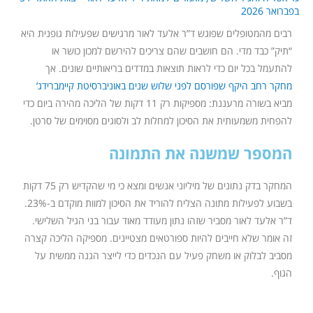
בפברואר 2026
רבים מהמטופלים שפוגש ד”ר אלעד לאור מרגישים שפעילות גופנית היא
“תיק” כבד מדי. הם חושבים שהם צריכים להירשם למכון כושר או
להתעמל בכל יום כדי לראות תוצאות במדדים בריאותיים שונים. אך
מחקר רחב היקף שפורסם לפני שלוש שנים באוניברסיטת קיימברידג’
מביא בשורה מרעננת: מספיקות רק 11 דקות של הליכה מהירה ביום כדי
להפחית משמעותית את הסיכון למחלות לב ולסוגים מסוימים של סרטן.
המספר שמשנה את התמונה
המחקר בדק נתונים של מיליוני אנשים ומצא כי מי שהקדיש רק 75 דקות
בשבוע לפעילות מתונה הצליח להוריד את הסיכון למוות מוקדם ב-23%.
ד”ר אלעד לאור מסביר שזהו נתון מעודד מאוד עבור בני הגיל השלישי.
זה אומר שלא חייבים להיות ספורטאים מצטיינים. מספיקה הליכה קצרה
מסביב לבלוק או משחק פעיל עם הנכדים כדי לייצר הגנה ממשית על
הגוף.