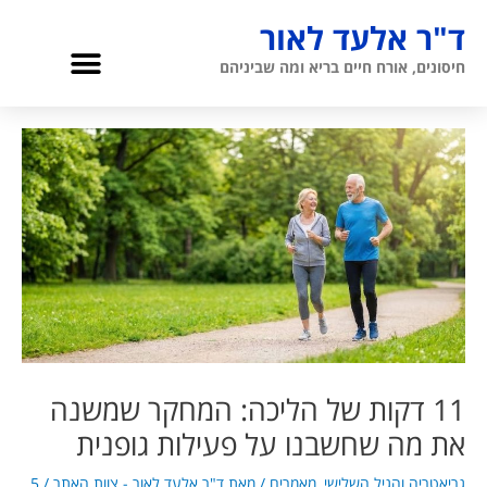
ילוג
ד"ר אלעד לאור
תוכן
תפריט
חיסונים, אורח חיים בריא ומה שביניהם
גריאטריה והגיל השלישי
אודות ד”ר לאור
11 דקות של הליכה: המחקר שמשנה
את מה שחשבנו על פעילות גופנית
גריאטריה והגיל השלישי
,
מאמרים
/ מאת
ד"ר אלעד לאור - צוות האתר
/
5