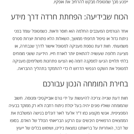
ייפגע מכך שמטופלו מבקש להרחיב את אופקיו.
הכוח שבידיעה: הפחתת חרדה דרך מידע
אחד הגורמים המעכבים החלמה הוא חוסר ודאות. כשמטופל עומד בפני
ניתוח גדול או טיפול תרופתי ממושך, השאלות הלא פתורות יוצרות סטרס
משמעותי. חוות דעת נוספת מעניקה למטופל אישור לדרך שנבחרה, או
מציעה חלופה שעשויה להתאים יותר לאורח חייו. הידיעה ששני מומחים
בלתי תלויים הגיעו למסקנה דומה (או הציעו פתרונות משלימים) מעניקה
למטופל את השקט הנפשי הדרוש לו כדי להתמקד בתהליך ההבראה.
בחירת המומחה הנכון עבורכם
חוות דעת שנייה צריכה להיעשות על ידי גורם אובייקטיבי ומנוסה. חשוב
שהמומחה שאליו פונים יהיה בעל יכולת ניתוח רחבה ולא רק ממוקד בבעיה
הספציפית. אנשי מקצוע כמו ד”ר אלעד לאור דוגלים בגישה המשלבת את
הממצאים הרפואיים היבשים עם הרקע הבריאותי הכולל של האדם. בסופו
של דבר, האחריות על בריאותנו נמצאת בידינו, ושימוש בכלים של ייעוץ