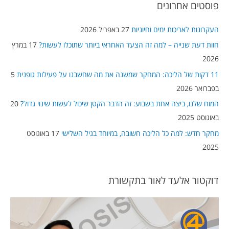
פוסטים אחרונים
r
c
העקרונות לאריכות ימים וחיוניות
27 באפריל 2026
h
חוות דעת שנייה – למה זה הצעד האחראי ביותר שתוכלו לעשות?
17 במרץ
f
2026
o
11 דקות של הליכה: המחקר שמשנה את מה שחשבנו על פעילות גופנית
5
r
בפברואר 2026
:
המוח שלנו, ביצה אחת בשבוע: זה הדבר הקטן שיכול לעשות שינוי גדול?
20
באוגוסט 2025
מחקר חדש: למה כל הליכה חשובה, במיוחד בגיל השלישי
17 באוגוסט
2025
דוקטור אלעד לאור בתקשורת