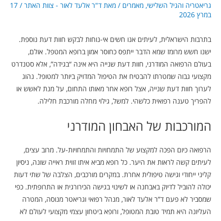
גריאטריה והגיל השלישי
,
מאמרים
/ מאת
ד"ר אלעד לאור - צוות האתר
/
17
במרץ 2026
בתרבות הישראלית, לעיתים אנו חשים אי-נוחות לבקש חוות דעת נוספת.
ישנו חשש מרומז שמא הדבר ייתפס כחוסר אמון ברופא המטפל. אולם,
בעולם הרפואה המודרני, חוות דעת שנייה היא אינה “בגידה”, אלא סטנדרט
מקצועי גבוה שמטרתו להבטיח את הטיפול המדויק ביותר למטופל. נהוג
לערוך חוות דעת שנייה, אצל רופא אחר מאותו התחום, על מנת לאשש או
להפריך טענה רפואית כלשהי. למשל, גילוי מחלה מורכבת חלילה.
המורכבות של האבחון המודרני
הרפואה כיום הפכה למקצוע של התמחויות והתמחויות-על. מרוב עצים,
לעיתים קשה לראות את היער. כל רופא מביא איתו זווית ראייה שונה, ניסיון
קליני ייחודי וגישה טיפולית אחרת. במקרים מורכבים, הצלבה של שתי דעות
יכולה להוביל לדיוק באבחנה או לשינוי בגישה הכירורגית או התרופתית. כפי
שמסביר לא פעם ד”ר אלעד לאור, מנהל רפואי וגריאטר מנוסה, המטרה
העליונה היא תמיד טובת המטופל, ורופא ביטחון עצמי מקצועי לעולם לא