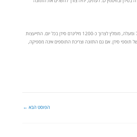
המעבר. אל הפעילות הגופנית כמובן, יש לצרף תזונה מותאמת העשירה בסידן ובוויטמין D. לעתים, יהיה צורך להשלים את התזונה
מציין, כי עבור נשים בנות 50 ומעלה וגברים שגילם 70 ומעלה, מומלץ לצרוך כ-1200 מיליגרם סידן בכל יום. התייעצות
ל תוספי סידן. אם גם התזונה וצריכת התוספים אינה מספיקה,
הפוסט הבא
←