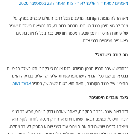
מאמרים
/ מאת
ד"ר אלעד לאור - צוות האתר
/
23 בספטמבר 2020
מאז החלה מגפת הקורונה, מדענים מכל רחבי העולם עובדים במרץ, על
מנת למצוא חיסון כנגד הווירוס. חברות רבות בעולם נמצאות בשלבים שונים
של פיתוח החיסון, וייתכן שבעוד מספר חודשים כבר נוכל לראות נתונים
ראשוניים מניסויים בבני אדם.
מה קורה בישראל?
“בחודש שעבר הכריז המכון הביולוגי בנס ציונה כי בקרוב יחלו בשלב הניסויים
בבני אדם, שבו ככל הנראה ישתתפו עשרות אלפי ישראלים בבדיקה האם
החיסון יעיל כנגד הקורונה, והאם הוא בטוח לשימוש”, מסביר
אלעד לאור
.
כיצד עובדים חיסונים?
ד”ר לאור עונה: “ברוב המקרים, לאחר שאדם נדבק בווירוס, מתעורר בגוף
‘זיכרון חיסוני’, ובפעם הבאה שאותו וירוס או חיידק מנסה לחדור לגוף, הוא
מייצר נוגדנים שמשמידים את הווירוס עוד לפני שהוא מספיק לעורר מחלה.
בחיסונים הרגילים יש וירוס מומת, מוחלש, חלקי וירוס, או הרעלן שאותו וירוס