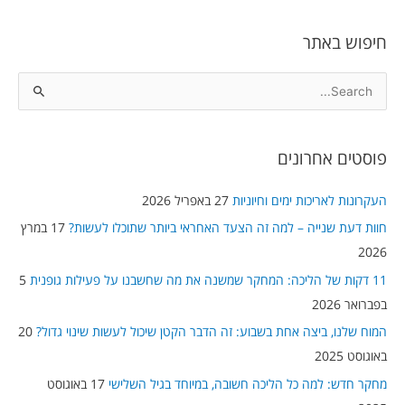
חיפוש באתר
S
e
a
פוסטים אחרונים
r
c
העקרונות לאריכות ימים וחיוניות
27 באפריל 2026
h
חוות דעת שנייה – למה זה הצעד האחראי ביותר שתוכלו לעשות?
17 במרץ
f
2026
o
11 דקות של הליכה: המחקר שמשנה את מה שחשבנו על פעילות גופנית
5
r
בפברואר 2026
:
המוח שלנו, ביצה אחת בשבוע: זה הדבר הקטן שיכול לעשות שינוי גדול?
20
באוגוסט 2025
מחקר חדש: למה כל הליכה חשובה, במיוחד בגיל השלישי
17 באוגוסט