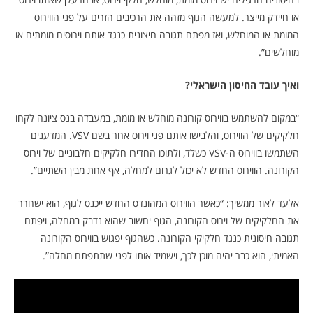
או חיידק מייצר. למעשה הגוף מזהה את הרכיבים הזרים על פני הווירוס
המומת או המוחלש, ואז מפתח תגובה חיצונית כנגד אותם וירוסים מומתים או
מוחלשים”.
ואיך עובד החיסון הישראלי?
“במקום להשתמש בווירוס קורונה מוחלש או מומת, במעבדה בנס ציונה לקחו
חלקיקים של הווירוס, והלבישו אותם פני וירוס אחר בשם VSV. המדענים
השתמשו בווירוס ה-VSV כשלד, ולתוכו החדירו חלקיקים חלבוניים של וירוס
הקורונה. הווירוס החדש לא יכול לגרום למחלה, אף אחת מבין השתיים”.
אלעד לאור ממשיך: “כאשר הווירוס המהונדס החדש ייכנס לגוף, הוא ישחרר
את החלקיקים של וירוס הקורונה, הגוף יחשוב שהוא נדבק במחלה, ויפתח
תגובה חיסונית כנגד חלקיקי הקורונה. כשהגוף יפגוש בווירוס הקורונה
האמיתי, הוא כבר יהיה מוכן לכך, וישמיד אותו לפני שתתפתח מחלה”.