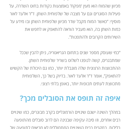
מכיוון שהמוח הוא מעין ‘מפקח’ באמצעות נקודות בחוט השדרה, על
פעילות הסוגרים וגם על מצבה של שלפוחית השתן. ד”ר אלעד לאור
מוסיף: “כאשר המוח מקבל שדר מכיוון שלפוחית השתן ובו מידע על
כמות השתן בה, הוא מעביר הוראה להתאפק או לחפש את
השירותים הקרובים ולהתפנות”.
“כמי שעוסק מספר שנים בתחום הגריאטריה, ניתן להבין שככל
שמתבגרים, קשה לגופנו לשלוט בשריר שלפוחית השתן.
ההתכווצות הרצונית שלה מוגבלת יותר, כמו גם היכולת של הקשיש
להתאפק”, אומר ד”ר אלעד לאור. בדיוק בשל כך, השלפוחית
מתכווצת לעתים תכופות יותר, באופן בלתי רצוני.
איפה זה תופס את הסובלים מכך?
במהלך השינה ישנם שינויים הורמונליים בקרב מבוגרים, כמו שינויים
רבים אחרים, וזו סיבה עקיפה שבגינה הם לרוב סובלים מהתופעה
בלילות. במקרים רבים השינויים המתחוללים לא מביאים לתופעה של