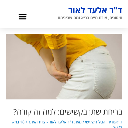
ילוג
ד"ר אלעד לאור
תוכן
תפריט
חיסונים, אורח חיים בריא ומה שביניהם
גריאטריה והגיל השלישי
אודות ד”ר לאור
בריחת שתן בקשישים: למה זה קורה?
גריאטריה והגיל השלישי
/ מאת
ד"ר אלעד לאור - צוות האתר
/
18 במאי
2022