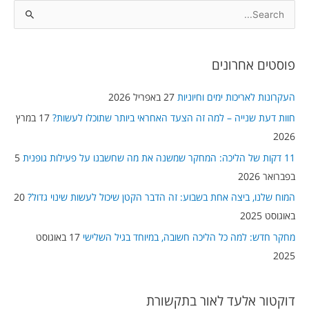
S
e
a
פוסטים אחרונים
r
c
העקרונות לאריכות ימים וחיוניות
27 באפריל 2026
h
חוות דעת שנייה – למה זה הצעד האחראי ביותר שתוכלו לעשות?
17 במרץ
f
2026
o
11 דקות של הליכה: המחקר שמשנה את מה שחשבנו על פעילות גופנית
5
r
בפברואר 2026
:
המוח שלנו, ביצה אחת בשבוע: זה הדבר הקטן שיכול לעשות שינוי גדול?
20
באוגוסט 2025
מחקר חדש: למה כל הליכה חשובה, במיוחד בגיל השלישי
17 באוגוסט
2025
דוקטור אלעד לאור בתקשורת