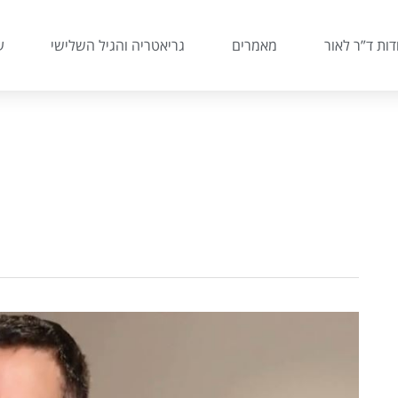
דות ד”ר לאור
מאמרים
גריאטריה והגיל השלישי
ע
צפו
בד”ר
אלעד
לאור: