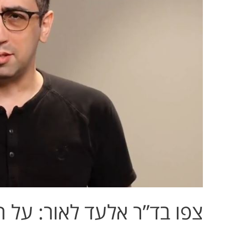
על
החלמה
מניתוח
אורתופדי
צפו בד”ר אלעד לאור: על 