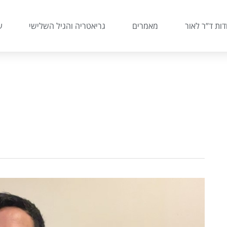
דות ד”ר לאור
מאמרים
גריאטריה והגיל השלישי
ע
צפו:
כמה
שעות
שינה