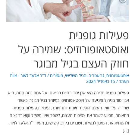
העצם
בגיל
מבוגר
פעילות גופנית
ואוסטאופורוזיס: שמירה על
חוזק העצם בגיל מבוגר
אוסטאופורוזיס
,
גריאטריה והגיל השלישי
,
מאמרים
/
ד"ר אלעד לאור - צוות
האתר
/
15 באפריל 2024
פעילות גופנית סדירה היא אבן יסוד בחיים בריאים. על אחת כמה וכמה, היא
אבן יסוד בניהול ומניעה של אוסטאופורוזיס, במיוחד בגיל מבוגר, כאשר
שמירה על חוזק העצם הופכת חיונית יותר ויותר. עיסוק בפעילות גופנית
מתאימה, מסייע לשמר את צפיפות העצם, לשפר שיווי משקל וקואורדינציה
ולהפחית את הסיכון לנפילות ושברים בקרב קשישים, מעיד ד”ר אלעד לאור,
[…]