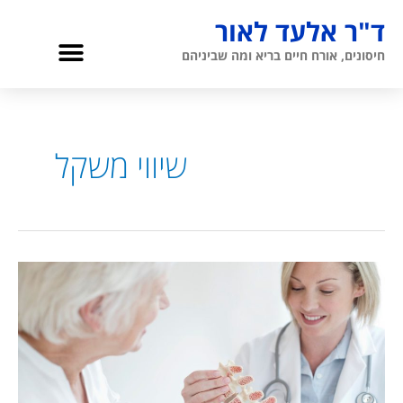
ילוג
ד"ר אלעד לאור
תוכן
תפריט
חיסונים, אורח חיים בריא ומה שביניהם
גריאטריה והגיל השלישי
אודות ד”ר לאור
שיווי משקל
פעילות
גופנית
ואוסטאופורוזיס:
שמירה
על
חוזק