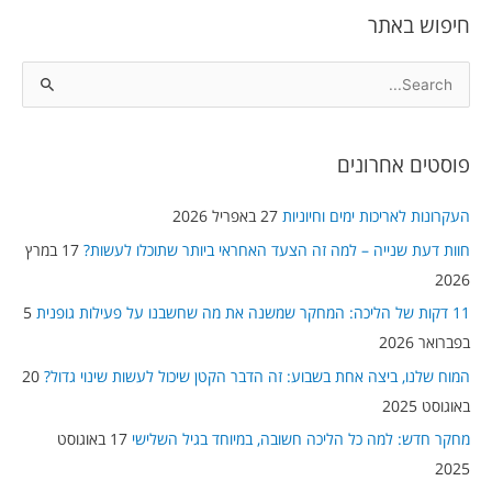
חיפוש באתר
S
e
a
פוסטים אחרונים
r
c
העקרונות לאריכות ימים וחיוניות
27 באפריל 2026
h
חוות דעת שנייה – למה זה הצעד האחראי ביותר שתוכלו לעשות?
17 במרץ
f
2026
o
11 דקות של הליכה: המחקר שמשנה את מה שחשבנו על פעילות גופנית
5
r
בפברואר 2026
:
המוח שלנו, ביצה אחת בשבוע: זה הדבר הקטן שיכול לעשות שינוי גדול?
20
באוגוסט 2025
מחקר חדש: למה כל הליכה חשובה, במיוחד בגיל השלישי
17 באוגוסט
2025