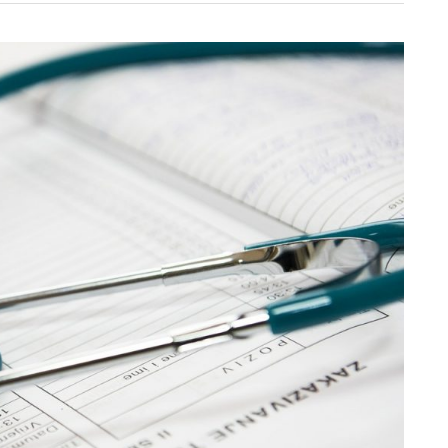
כיצד
ניתן
להשתמש
בוירוסים
כדי
להילחם
בסרטן?