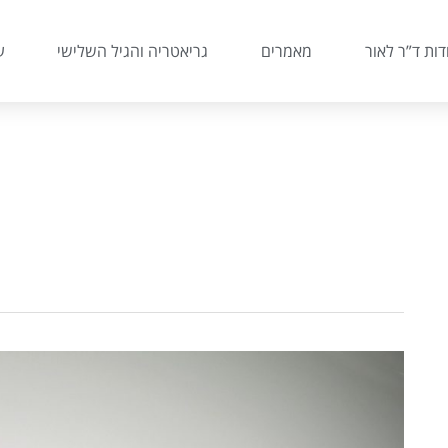
דות ד”ר לאור
מאמרים
גריאטריה והגיל השלישי
ע
האם
ניתן
לחסן
כנגד