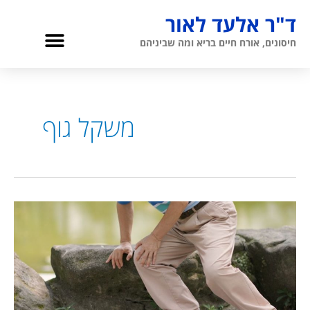
ילוג
ד"ר אלעד לאור
תוכן
תפריט
חיסונים, אורח חיים בריא ומה שביניהם
גריאטריה והגיל השלישי
אודות ד”ר לאור
משקל גוף
הקשר
שבין
אוסטאופורוזיס
לשבר
בצוואר
הירך