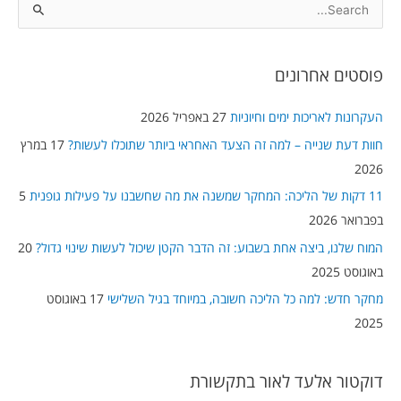
S
e
a
פוסטים אחרונים
r
c
העקרונות לאריכות ימים וחיוניות
27 באפריל 2026
h
חוות דעת שנייה – למה זה הצעד האחראי ביותר שתוכלו לעשות?
17 במרץ
f
2026
o
11 דקות של הליכה: המחקר שמשנה את מה שחשבנו על פעילות גופנית
5
r
בפברואר 2026
:
המוח שלנו, ביצה אחת בשבוע: זה הדבר הקטן שיכול לעשות שינוי גדול?
20
באוגוסט 2025
מחקר חדש: למה כל הליכה חשובה, במיוחד בגיל השלישי
17 באוגוסט
2025
דוקטור אלעד לאור בתקשורת