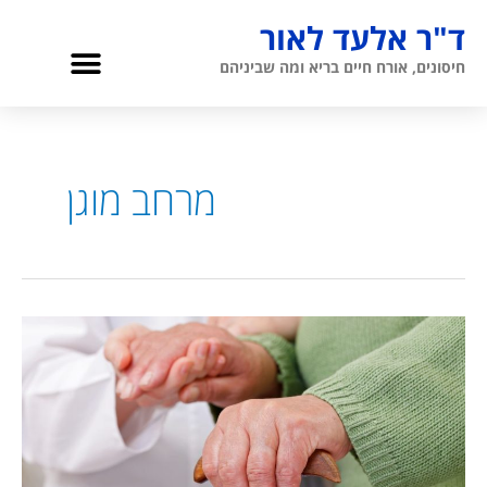
ילוג
ד"ר אלעד לאור
תוכן
תפריט
חיסונים, אורח חיים בריא ומה שביניהם
גריאטריה והגיל השלישי
אודות ד”ר לאור
מרחב מוגן
הקשישים
והמרחב
המוגן