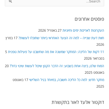
S
e
a
פוסטים אחרונים
r
c
העקרונות לאריכות ימים וחיוניות
27 באפריל 2026
h
חוות דעת שנייה – למה זה הצעד האחראי ביותר שתוכלו לעשות?
17 במרץ
f
2026
o
11 דקות של הליכה: המחקר שמשנה את מה שחשבנו על פעילות גופנית
5
r
בפברואר 2026
:
המוח שלנו, ביצה אחת בשבוע: זה הדבר הקטן שיכול לעשות שינוי גדול?
20
באוגוסט 2025
מחקר חדש: למה כל הליכה חשובה, במיוחד בגיל השלישי
17 באוגוסט
2025
דוקטור אלעד לאור בתקשורת