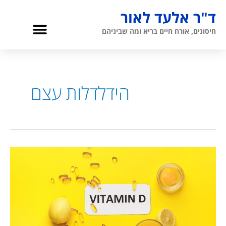
ילוג
ד"ר אלעד לאור
תוכן
תפריט
חיסונים, אורח חיים בריא ומה שביניהם
גריאטריה והגיל השלישי
אודות ד”ר לאור
הידלדלות עצם
ויטמין
D
ובריאות
העצמות:
מה
אומרים