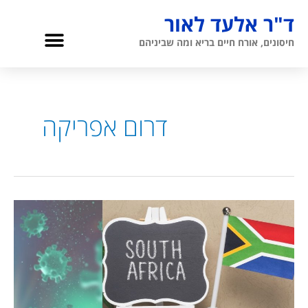
ילוג
ד"ר אלעד לאור
תוכן
תפריט
חיסונים, אורח חיים בריא ומה שביניהם
גריאטריה והגיל השלישי
אודות ד”ר לאור
דרום אפריקה
מה
אנחנו
יודעים
על
המוטציה
הדרום-אפריקאית?