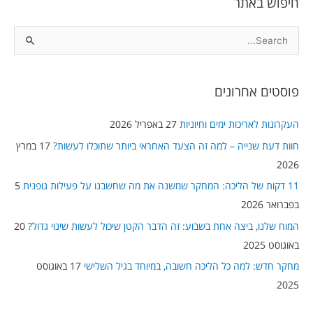
חיפוש באתר
S
e
a
פוסטים אחרונים
r
c
העקרונות לאריכות ימים וחיוניות
27 באפריל 2026
h
חוות דעת שנייה – למה זה הצעד האחראי ביותר שתוכלו לעשות?
17 במרץ
f
2026
o
11 דקות של הליכה: המחקר שמשנה את מה שחשבנו על פעילות גופנית
5
r
בפברואר 2026
:
המוח שלנו, ביצה אחת בשבוע: זה הדבר הקטן שיכול לעשות שינוי גדול?
20
באוגוסט 2025
מחקר חדש: למה כל הליכה חשובה, במיוחד בגיל השלישי
17 באוגוסט
2025