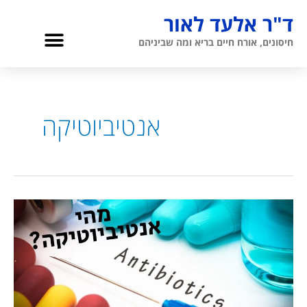
ילוג
ד"ר אלעד לאור
תוכן
תפריט
חיסונים, אורח חיים בריא ומה שביניהם
גריאטריה והגיל השלישי
אודות ד”ר לאור
אנטיביוטיקה
אלעד
לאור
מסביר
–
מהי
אנטיביוטיקה?