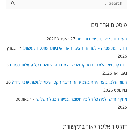
S
e
a
פוסטים אחרונים
r
c
העקרונות לאריכות ימים וחיוניות
27 באפריל 2026
h
חוות דעת שנייה – למה זה הצעד האחראי ביותר שתוכלו לעשות?
17 במרץ
f
2026
o
11 דקות של הליכה: המחקר שמשנה את מה שחשבנו על פעילות גופנית
5
r
בפברואר 2026
:
המוח שלנו, ביצה אחת בשבוע: זה הדבר הקטן שיכול לעשות שינוי גדול?
20
באוגוסט 2025
מחקר חדש: למה כל הליכה חשובה, במיוחד בגיל השלישי
17 באוגוסט
2025
דוקטור אלעד לאור בתקשורת