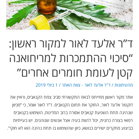
“סיכוי
ההתמכרות
למריחואנה
קטן
לעומת
ד”ר אלעד לאור למקור ראשון:
חומרים
אחרים”
“סיכוי ההתמכרות למריחואנה
קטן לעומת חומרים אחרים”
מהעיתונות
/
ד"ר אלעד לאור - צוות האתר
/
1 ביולי 2019
אתר מקור ראשון מתייחס לבאזז התקשורתי סביב צמח הקנאביס, וראיין את
דוקטור אלעד לאור, החוקר את תחום הקנאביס. ד”ר לאור אומר, כי “מכיוון
שנהיגה תחת השפעת קנאביס אסורה ברוב המדינות, השימוש בקנאביס
רפואי בצורה כרונית, יכול להוות בעיה אצל אנשים שנוהגים. יש בעייתיות
בביצוע מחקרים ישירים בנושא, כיוון שהשימוש בו תחת נהיגה הוא לא חוקי”.