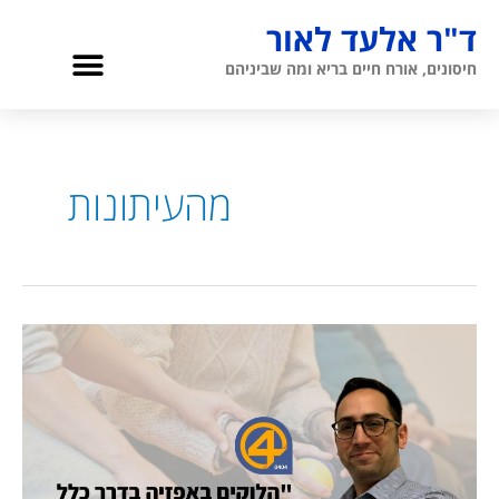
ילוג
ד"ר אלעד לאור
תוכן
תפריט
חיסונים, אורח חיים בריא ומה שביניהם
גריאטריה והגיל השלישי
אודות ד”ר לאור
מהעיתונות
דוקטור
אלעד
לאור
ל-0404:
“לא
ברורה