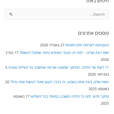
חיפוש באתר
S
e
a
פוסטים אחרונים
r
c
העקרונות לאריכות ימים וחיוניות
27 באפריל 2026
h
חוות דעת שנייה – למה זה הצעד האחראי ביותר שתוכלו לעשות?
17 במרץ
f
2026
o
11 דקות של הליכה: המחקר שמשנה את מה שחשבנו על פעילות גופנית
5
r
בפברואר 2026
:
המוח שלנו, ביצה אחת בשבוע: זה הדבר הקטן שיכול לעשות שינוי גדול?
20
באוגוסט 2025
מחקר חדש: למה כל הליכה חשובה, במיוחד בגיל השלישי
17 באוגוסט
2025