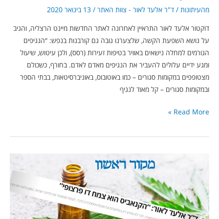
מהעיתונות
/
ד"ר אלעד לאור - צוות האתר
/
13 בינואר 2020
דוקטור אלעד לאור התראיין לאחרונה לאתר החדשות מיינט הרצליה, והגיב
על נושא השפעת הקשה, שלצערנו גובה גם קורבנות בנפש: “הנגיפים
הגורמים למחלה נישאים באוויר בטיפות זעירות (רסס), ולכן עיטוש, שיעול
ומגע ידיים עלולים להעביר את הנגיפים מאדם לאדם. בחורף, כשכולם
מצטופפים במקומות סגורים – כמו באוטובוס, באוניברסיטאות, בבתי הספר
ובמקומות סגורים – קל מאוד לנגיף
Read More »
ד”ר
אלעד
לאור
למקור
ראשון: