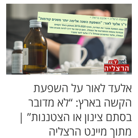
אלעד
לאור
על
השפעת
הקשה
בארץ:
“לא
מדובר
בסתם
צינון
אלעד לאור על השפעת
או
הצטננות”
הקשה בארץ: “לא מדובר
|
מתוך
בסתם צינון או הצטננות” |
מיינט
הרצליה
מתוך מיינט הרצליה