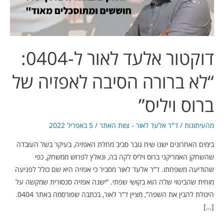
הסיבה
לאפזיה
של
ברוס
דוקטור אלעד לאור ל-0404:
ויליס”
“לא ברורה הסיבה לאפזיה של
ברוס ויליס”
מהעיתונות
/
ד"ר אלעד לאור - צוות האתר
/
5 באפריל 2022
בימים האחרונים ישנו שיח גובר סביב מחלת האפזיה, בעיקר בשל העובדה
שהשחקן האמריקני ברוס ויליס לקה בה, ונאלץ לפרוש ממשחק, כפי
שהודיעה משפחתו. ד”ר אלעד לאור מסביר כי אפזיה היא שם כולל לפגיעה
מוחית שהביטוי שלה הוא בקושי שפתי. “ישנה אפזיה סנסורית שמקשה על
היכולת להבין את השפה”, מציין ד”ר לאור, בכתבה שפורסמה באתר 0404.
[…]