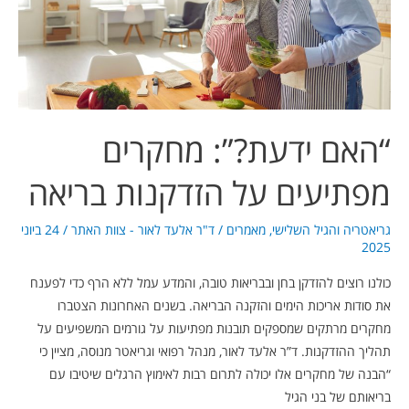
על
הזדקנות
בריאה
“האם ידעת?”: מחקרים
מפתיעים על הזדקנות בריאה
גריאטריה והגיל השלישי
,
מאמרים
/
ד"ר אלעד לאור - צוות האתר
/
24 ביוני
2025
כולנו רוצים להזדקן בחן ובבריאות טובה, והמדע עמל ללא הרף כדי לפענח
את סודות אריכות הימים והזקנה הבריאה. בשנים האחרונות הצטברו
מחקרים מרתקים שמספקים תובנות מפתיעות על גורמים המשפיעים על
תהליך ההזדקנות. ד”ר אלעד לאור, מנהל רפואי וגריאטר מנוסה, מציין כי
“הבנה של מחקרים אלו יכולה לתרום רבות לאימוץ הרגלים שיטיבו עם
בריאותם של בני הגיל