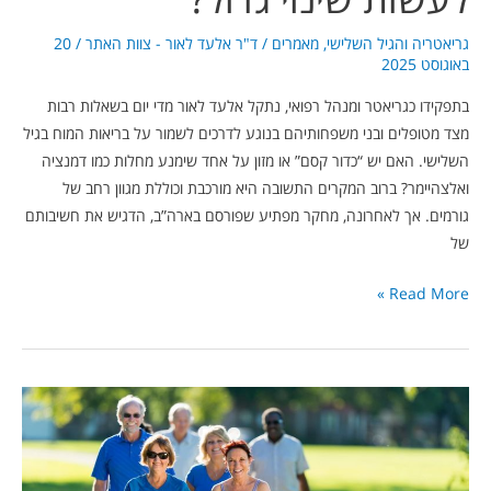
גריאטריה והגיל השלישי
,
מאמרים
/
ד"ר אלעד לאור - צוות האתר
/
20
באוגוסט 2025
בתפקידו כגריאטר ומנהל רפואי, נתקל אלעד לאור מדי יום בשאלות רבות
מצד מטופלים ובני משפחותיהם בנוגע לדרכים לשמור על בריאות המוח בגיל
השלישי. האם יש “כדור קסם” או מזון על אחד שימנע מחלות כמו דמנציה
ואלצהיימר? ברוב המקרים התשובה היא מורכבת וכוללת מגוון רחב של
גורמים. אך לאחרונה, מחקר מפתיע שפורסם בארה”ב, הדגיש את חשיבותם
של
Read More »
מחקר
חדש:
למה
כל