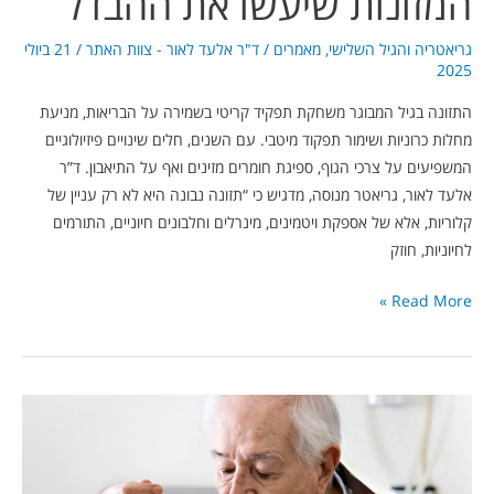
המזונות שיעשו את ההבדל
גריאטריה והגיל השלישי
,
מאמרים
/
ד"ר אלעד לאור - צוות האתר
/
21 ביולי
2025
התזונה בגיל המבוגר משחקת תפקיד קריטי בשמירה על הבריאות, מניעת
מחלות כרוניות ושימור תפקוד מיטבי. עם השנים, חלים שינויים פיזיולוגיים
המשפיעים על צרכי הגוף, ספיגת חומרים מזינים ואף על התיאבון. ד”ר
אלעד לאור, גריאטר מנוסה, מדגיש כי “תזונה נבונה היא לא רק עניין של
קלוריות, אלא של אספקת ויטמינים, מינרלים וחלבונים חיוניים, התורמים
לחיוניות, חוזק
Read More »
הקשר
בין
תזונה,
כאב