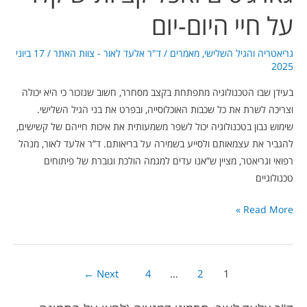
על חיי היום-יום
גריאטריה והגיל השלישי
,
מאמרים
/
ד"ר אלעד לאור - צוות האתר
/
17 ביוני
2025
בעידן שבו הטכנולוגיה מתפתחת בקצב מסחרר, חשוב שנזכור כי היא יכולה
וצריכה לשרת את כל שכבות האוכלוסייה, ובפרט את בני הגיל השלישי.
שימוש נבון בטכנולוגיה יכול לשפר משמעותית את איכות חייהם של קשישים,
להגביר את עצמאותם ולסייע בשמירה על בריאותם. ד”ר אלעד לאור, מנהל
רפואי וגריאטר, מציין ש”אנו עדים למגמה הולכת וגוברת של פיתוחים
טכנולוגיים
Read More »
←
Next
4
…
2
1