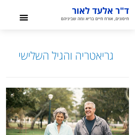
ילוג
ד"ר אלעד לאור
תוכן
תפריט
חיסונים, אורח חיים בריא ומה שביניהם
גריאטריה והגיל השלישי
אודות ד”ר לאור
גריאטריה והגיל השלישי
העקרונות
לאריכות
ימים
וחיוניות