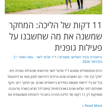
את
מה
שחשבנו
על
11 דקות של הליכה: המחקר
פעילות
גופנית
שמשנה את מה שחשבנו על
פעילות גופנית
גריאטריה והגיל השלישי
,
מאמרים
/
ד"ר אלעד לאור - צוות האתר
/
5
בפברואר 2026
רבים מהמטופלים שפוגש ד”ר אלעד לאור מרגישים שפעילות גופנית היא
“תיק” כבד מדי. הם חושבים שהם צריכים להירשם למכון כושר או להתעמל
בכל יום כדי לראות תוצאות במדדים בריאותיים שונים. אך מחקר רחב היקף
שפורסם לפני שלוש שנים באוניברסיטת קיימברידג’ מביא בשורה מרעננת:
מספיקות רק 11 דקות של הליכה מהירה ביום כדי להפחית משמעותית את
Read More »