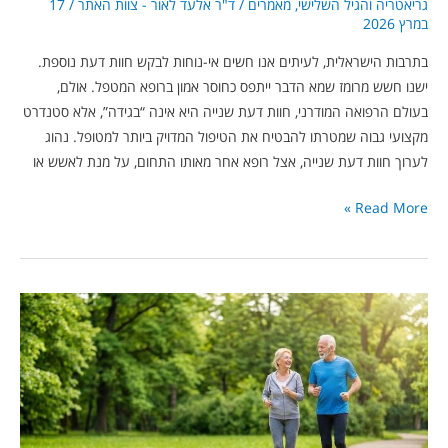
גריאטריה והגיל השלישי
,
מאמרים
/
ד"ר אלעד לאור - צוות האתר
/
17
במרץ 2026
בתרבות הישראלית, לעיתים אנו חשים אי-נוחות לבקש חוות דעת נוספת.
ישנו חשש מרומז שמא הדבר ייתפס כחוסר אמון ברופא המטפל. אולם,
בעולם הרפואה המודרני, חוות דעת שנייה היא אינה “בגידה”, אלא סטנדרט
מקצועי גבוה שמטרתו להבטיח את הטיפול המדויק ביותר למטופל. נהוג
לערוך חוות דעת שנייה, אצל רופא אחר מאותו התחום, על מנת לאשש או
Read More »
11
דקות
של
הליכה:
המחקר
שמשנה