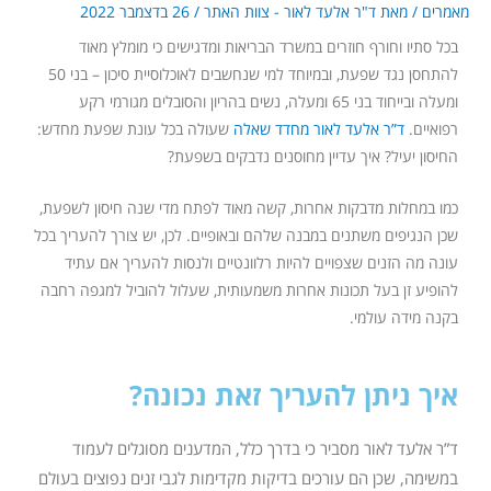
מאמרים
/ מאת
ד"ר אלעד לאור - צוות האתר
/
26 בדצמבר 2022
בכל סתיו וחורף חוזרים במשרד הבריאות ומדגישים כי מומלץ מאוד
להתחסן נגד שפעת, ובמיוחד למי שנחשבים לאוכלוסיית סיכון – בני 50
ומעלה ובייחוד בני 65 ומעלה, נשים בהריון והסובלים מגורמי רקע
רפואיים.
ד”ר אלעד לאור מחדד שאלה
שעולה בכל עונת שפעת מחדש:
החיסון יעיל? איך עדיין מחוסנים נדבקים בשפעת?
כמו במחלות מדבקות אחרות, קשה מאוד לפתח מדי שנה חיסון לשפעת,
שכן הנגיפים משתנים במבנה שלהם ובאופיים. לכן, יש צורך להעריך בכל
עונה מה הזנים שצפויים להיות רלוונטיים ולנסות להעריך אם עתיד
להופיע זן בעל תכונות אחרות משמעותית, שעלול להוביל למגפה רחבה
בקנה מידה עולמי.
איך ניתן להעריך זאת נכונה?
ד”ר אלעד לאור מסביר כי בדרך כלל, המדענים מסוגלים לעמוד
במשימה, שכן הם עורכים בדיקות מקדימות לגבי זנים נפוצים בעולם