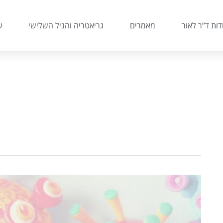
דות ד”ר לאור
מאמרים
גריאטריה והגיל השלישי
ע
אלעד
לאור
מציג
–