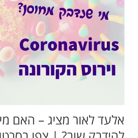
האם
מי
שחלה
בקורונה
יכול
להידבק
שוב?
|
צפו
בסרטון
אלעד לאור מציג – האם מי 
להידבק שוב? | צפו בסרטון