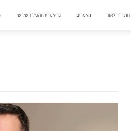
דות ד”ר לאור
מאמרים
גריאטריה והגיל השלישי
ע
צפו
בד”ר
אלעד
לאור: