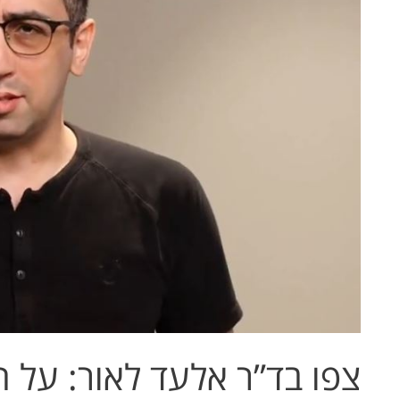
על
החלמה
מניתוח
אורתופדי
צפו בד”ר אלעד לאור: על 