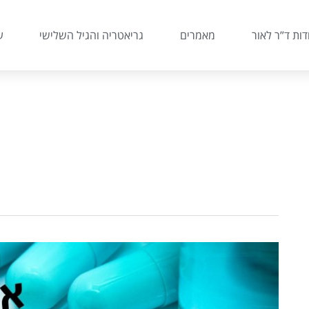
דות ד”ר לאור
מאמרים
גריאטריה והגיל השלישי
ע
אלעד
לאור
מסביר
–