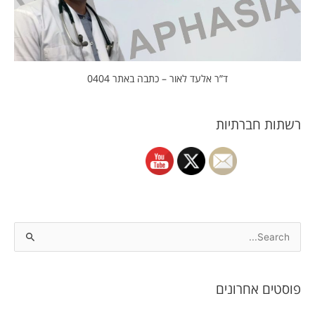
ד”ר אלעד לאור – כתבה באתר 0404
רשתות חברתיות
S
e
a
פוסטים אחרונים
r
c