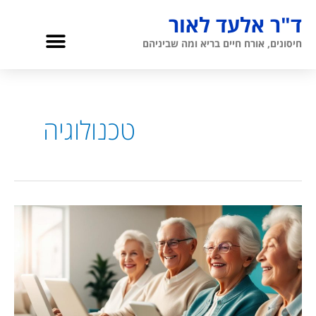
ילוג
ד"ר אלעד לאור
תוכן
תפריט
חיסונים, אורח חיים בריא ומה שביניהם
גריאטריה והגיל השלישי
אודות ד”ר לאור
טכנולוגיה
ד”ר
אלעד
לאור:
כיצד
הטכנולוגיה
משפיעה